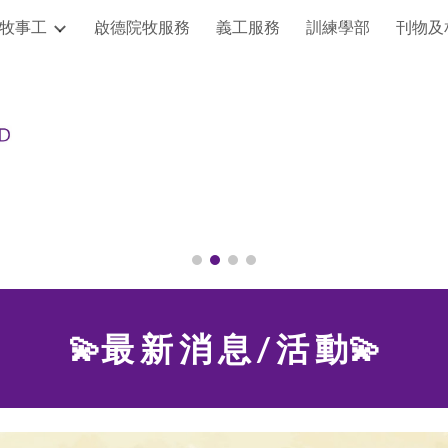
牧事工
啟德院牧服務
義工服務
訓練學部
刊物及
ip to main content
Skip to navigat
💫最 新 消 息 / 活 動💫