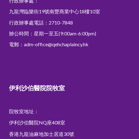
行政辧事處：
九龍灣臨樂街19號南豐商業中心18樓10室
行政辧事處
電話：2710-7848
辧
公時間
：
星期一至五(9:00am-6:00pm)
電郵：adm-office@qehchaplaincy.hk
伊利沙伯醫院院牧室
院牧室地址：
伊利沙伯醫院NQ座408室
香港九龍油麻地加士居道30號