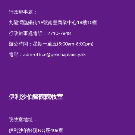
行政辧事處：
九龍灣臨樂街19號南豐商業中心18樓10室
行政辧事處
電話：2710-7848
辧
公時間
：
星期一至五(9:00am-6:00pm)
電郵：adm-office@qehchaplaincy.hk
伊利沙伯醫院院牧室
院牧室地址：
伊利沙伯醫院NQ座408室